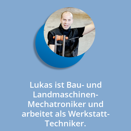
Lukas ist Bau- und
Landmaschinen-
Mechatroniker und
arbeitet als Werkstatt-
Techniker.